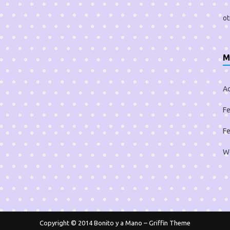
ot
M
A
Fe
Fe
W
Copyright © 2014
Bonito y a Mano
–
Griffin Theme