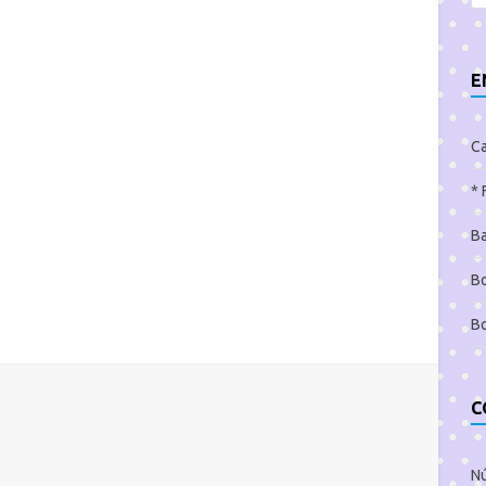
E
Ca
* 
Ba
Bo
Bo
C
Nú