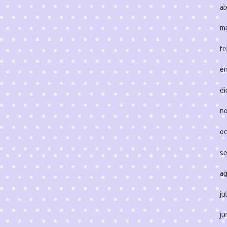
ab
m
fe
e
di
n
oc
s
a
ju
ju