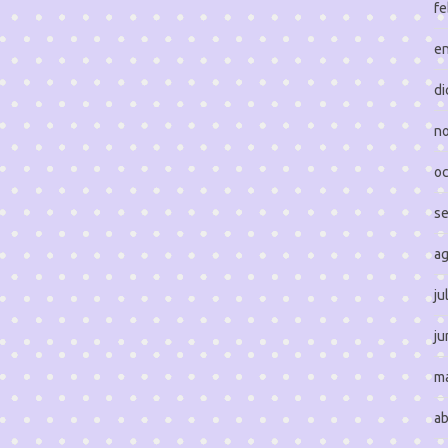
fe
e
di
n
oc
s
a
ju
ju
m
ab