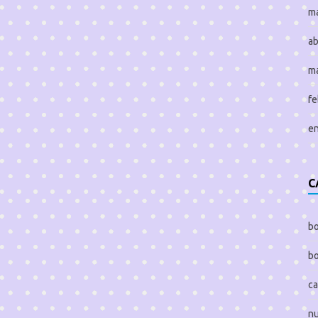
m
ab
m
fe
e
C
bo
bo
ca
nu