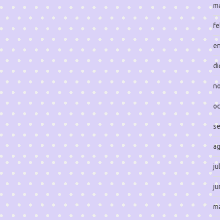
m
fe
e
di
n
oc
s
a
ju
ju
m