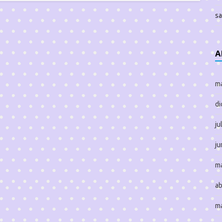
sa
A
m
di
ju
ju
m
ab
m