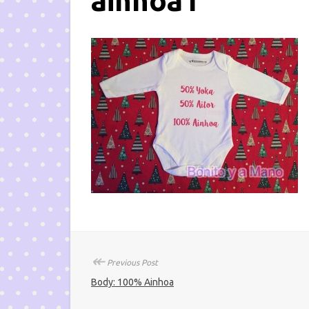
ainhoa1
↞
Previous Post
Body: 100% Ainhoa